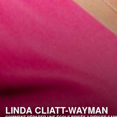
LINDA CLIATT-WAYMAN