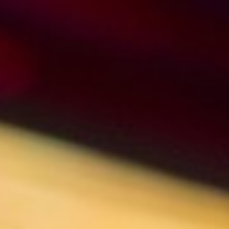
Casino En Ligne France Légal