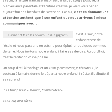
à l’écrit, la langue française. Inspirée par la pédagogie positive, la
bienveillance parentale et l’écriture créative, je veux vous parler
aujourd’hui des bienfaits de l’attention. Car oui,
c’est en donnant une
attention authentique à son enfant que nous arrivons à mieux
communiquer avec lui
.
C’est le soir, notre
Cuisiner et faire les devoirs, un duo gagnant ?
enfant rentre de
l’école et nous passons en cuisine pour éplucher quelques pommes
de terre. Nous invitons notre enfant à faire ses devoirs. Aujourd’hui,
c’est la récitation d’une poésie.
Un coup d’œil à l’horloge et un «
Vas-y commence, je t’écoute !
» , le
couteau à la main, donne le départ à notre enfant ! Il récite, il balbutie, il
se reprend.
Puis finit par un «
Maman, tu m’écoutes?
»
«
Oui, oui, bien sûr !
»