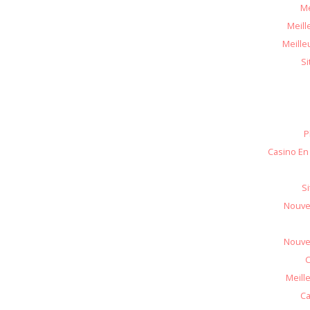
Me
Meill
Meille
Si
P
Casino En
Si
Nouve
Nouve
C
Meill
Ca