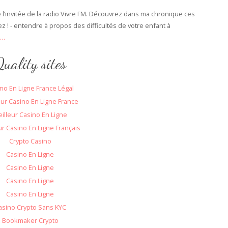
re l’invitée de la radio Vivre FM. Découvrez dans ma chronique ces
 ! - entendre à propos des difficultés de votre enfant à
e…
uality sites
no En Ligne France Légal
eur Casino En Ligne France
illeur Casino En Ligne
ur Casino En Ligne Français
Crypto Casino
Casino En Ligne
Casino En Ligne
Casino En Ligne
Casino En Ligne
asino Crypto Sans KYC
Bookmaker Crypto