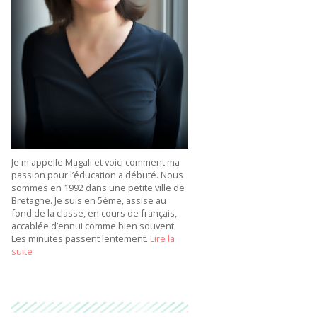
Je m'appelle Magali et voici comment ma
passion pour l’éducation a débuté. Nous
sommes en 1992 dans une petite ville de
Bretagne. Je suis en 5ème, assise au
fond de la classe, en cours de français,
accablée d’ennui comme bien souvent.
Les minutes passent lentement.
Lire la
suite