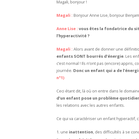
Magali, bonjour !
Magali :
Bonjour Anne Lise, bonjour Benjam
Anne Lise :
vous êtes la fondatrice du si
l’hyperactivité ?
Magali :
Alors avant de donner une définitio
enfants SONT bourrés d’énergie
. Les en
c’est normal ! Ils n’ont pas (encore) appris, 
journée.
Donc un enfant qui a de l’énerg
n°1)
Ceci étant dit, là où on entre dans le domai
d’un enfant pose un problème quotidie
les relations avec les autres enfants.
Ce qui va caractériser un enfant hyperactif, 
une
inattention
, des difficultés à se con