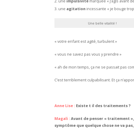
une
impulsivité
marquée « j’agis avant de 
une
agitation
incessante « je bouge tro
Une belle vitalité !
« votre enfant est agité, turbulent »
« vous ne savez pas vous y prendre »
« ah de mon temps, ça ne se passait pas comme 
C’est terriblement culpabilisant. Et ça n’appo
Anne Lise :
Existe t il des traitements ?
Magali :
Avant de penser « traitement », 
symptôme que quelque chose ne va pas, 