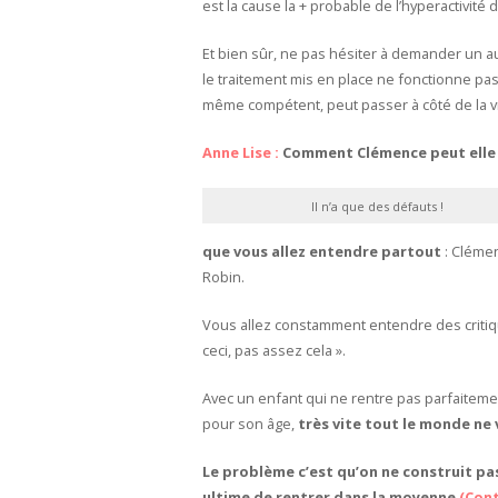
est la cause la + probable de l’hyperactivité 
Et bien sûr, ne pas hésiter à demander un 
le traitement mis en place ne fonctionne pas.
même compétent, peut passer à côté de la vr
Anne Lise :
Comment Clémence peut elle a
Il n’a que des défauts !
que vous allez entendre partout
: Clémen
Robin.
Vous allez constamment entendre des critiques
ceci, pas assez cela ».
Avec un enfant qui ne rentre pas parfaiteme
pour son âge,
très vite tout le monde ne 
Le problème c’est qu’on ne construit pa
ultime de rentrer dans la moyenne
(Cont