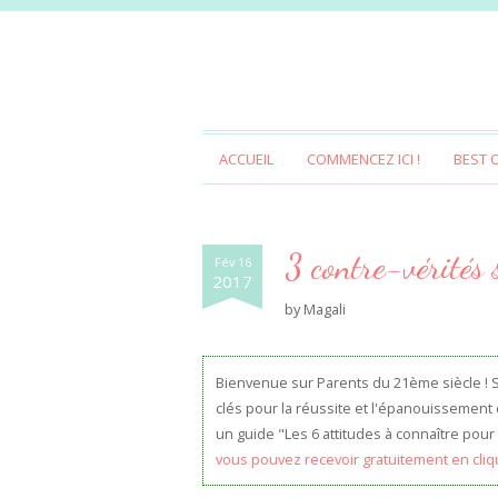
ACCUEIL
COMMENCEZ ICI !
BEST 
3 contre-vérités 
Fév 16
2017
by
Magali
Bienvenue sur Parents du 21ème siècle ! Si 
clés pour la réussite et l'épanouissement 
un guide "Les 6 attitudes à connaître pour 
vous pouvez recevoir gratuitement en cliqu