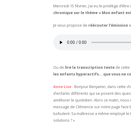
Mercredi 15 février, j’ai eu le privilège d’êt
chronique sur le thème « Mon enfant est
Je vous propose de
réécouter l’émission
e
Ou de
lire la transcription texte
de cette 
les enfants hyperactifs… que vous ne com
Anne Lise :
Bonjour Benjamin, dans cette c
d’enfants différents qui se posent des que
améliorer le quotidien. Alors ce matin, nou
message de Clémence sur notre page face boo
turbulent. Sa maîtresse a même employé le te
solutions ? »