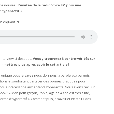
re de nouveau
l’invitée de la radio Vivre FM pour une
 hyperactif »
.
n cliquant ici :
interview ci-dessous.
Vous y trouverez 3 contre-vérités sur
mettrez plus après avoir lu cet article !
hronique vous le savez nous donnons la parole aux parents
stions et souhaitent partager des bonnes pratiques pour
s nous intéressons aux enfants hyperactifs. Nous avons reçu un
k : « Mon petit garçon, Robin, âgé de 4 ans est très agité,
rme d’hyperactif ». Comment puis je savoir et existe t il des