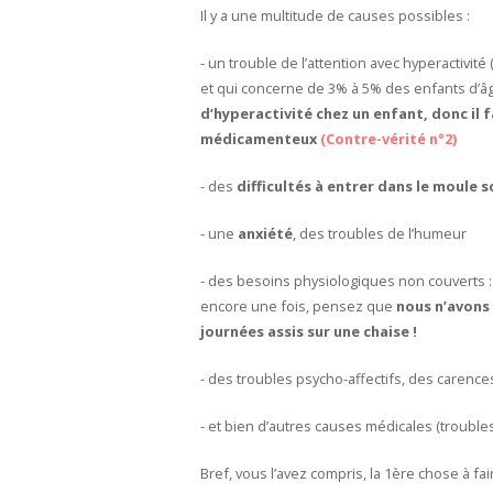
Il y a une multitude de causes possibles :
- un trouble de l’attention avec hyperactivité 
et qui concerne de 3% à 5% des enfants d’âg
d’hyperactivité chez un enfant, donc il 
médicamenteux
(Contre-vérité n°2)
- des
difficultés à entrer dans le moule s
- une
anxiété
, des troubles de l’humeur
- des besoins physiologiques non couverts :
encore une fois, pensez que
nous n’avons
journées assis sur une chaise !
- des troubles psycho-affectifs, des carence
- et bien d’autres causes médicales (trouble
Bref, vous l’avez compris, la 1
ère
chose à fair