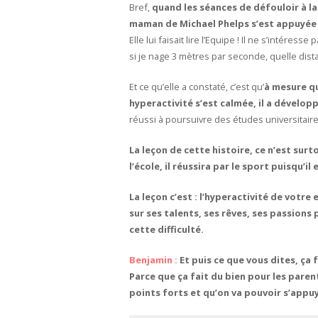
Bref,
quand les séances de défouloir à la
maman de Michael Phelps s’est appuyée 
Elle lui faisait lire l’Equipe ! Il ne s’intéresse
si je nage 3 mètres par seconde, quelle dist
Et ce qu’elle a constaté, c’est qu’
à mesure qu
hyperactivité s’est calmée, il a dévelop
réussi à poursuivre des études universitaire
La leçon de cette histoire, ce n’est surt
l’école, il réussira par le sport puisqu’il
La leçon c’est : l’hyperactivité de votre
sur ses talents, ses rêves, ses passions
cette difficulté.
Benjamin :
Et puis ce que vous dites, ça 
Parce que ça fait du bien pour les parents
points forts et qu’on va pouvoir s’appu