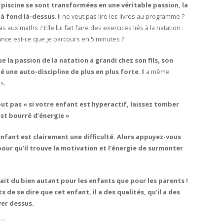
 piscine se sont transformées en une véritable passion, la
à fond là-dessus
. Il ne veut pas lire les livres au programme ?
 pas aux maths ? Elle lui fait faire des exercices liés à la natation :
ance est-ce que je parcours en 5 minutes ?
e la passion de la natation a grandi chez son fils, son
pé une auto-discipline de plus en plus forte
. Il a même
s.
out pas « si votre enfant est hyperactif, laissez tomber
 est bourré d’énergie »
 enfant est clairement une difficulté. Alors appuyez-vous
 pour qu’il trouve la motivation et l’énergie de surmonter
fait du bien autant pour les enfants que pour les parents !
 de se dire que cet enfant, il a des qualités, qu’il a des
yer dessus.