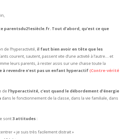
in,
te parentsdu21esiècle.fr. Tout d’abord, qu’est ce que
n de l’hyperactivité,
il faut bien avoir en tête que les
fants courent, sautent, passent vite d’une activité à l’autre… et
comme leurs parents, à rester assis sur une chaise toute la
ie à revendre n’est pas un enfant hyperactif
(Contre-vérité
ne de
l’hyperactivité, c’est quand le débordement d’énergie
n
dans le fonctionnement de la classe, dans la vie familiale, dans
ce sont
3 attitudes
:
centrer « je suis très facilement distrait »