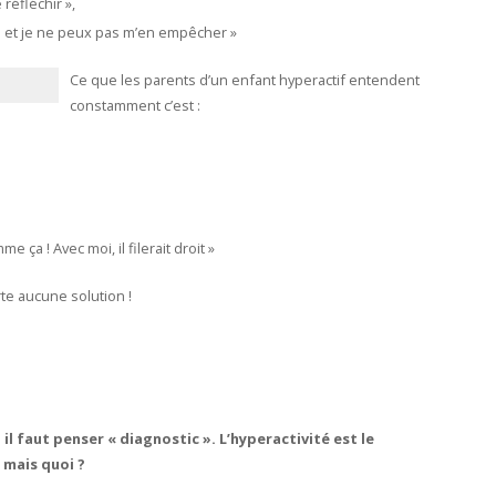
réfléchir »,
p et je ne peux pas m’en empêcher »
Ce que les parents d’un enfant hyperactif entendent
constamment c’est :
ça ! Avec moi, il filerait droit »
rte aucune solution !
il faut penser « diagnostic ». L’hyperactivité est le
mais quoi ?